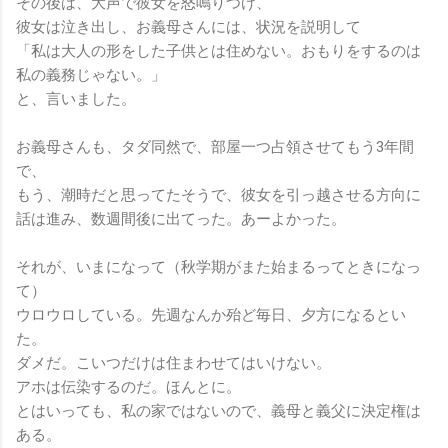
その後は、大声で彼女を怒鳴りつけ、
彼女は泣き出し、お義母さんには、状況を説明して
「私は大人の形をした子供とは住めない。おもりをするのは
私の義務じゃない。」
と、言いました。
お義母さんも、タダ同然で、部屋一つ占領させてもう3年間
で、
もう、潮時だと思ってたそうで、彼女を引っ越させる方向に
話は進み、数週間後に出てった。あーよかった。
それが、いまになって（秋学期がまた始まるってときになっ
て）
ウロウロしている。先週なんか殆ど毎日、夕方になるとい
た。
ダメだ。こいつだけは住まわせてはいけない。
アホは伝染するのだ。ほんとに。
とはいっても、私の家ではないので、義母と義父に決定権は
ある。