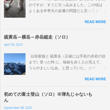
のですが、すぐに引っ込みました。この頃は
よくある年寄犬の皮膚の問題だと思ってまし
た。 2024年 4月 巴の前右足に、またおでき
READ MORE
ができました。丁度、狂犬病注射の時期だっ
たため、その頃の獣医に処方を聞きました。
前回と同じように引っ込むと思うが、大きく
硫黄岳～横岳～赤岳縦走（ソロ）
なるようだったら相談してということでし
April 30, 2025
た。その時に病理検査をしていただきました
が、良性とも悪性ともわからない結果でし
以前家族と 硫黄岳（正確には手前の赤岩の頭
た。 この獣医さんは、来月廃業するとのこと
まで）登った時 に、稜線を歩く人が見えて、
だったので、紹介状を書いてもらいました。
うらやましいなあ、と思っていた。 ので、今
2024年 7月 おできが大きくなってきているの
回同じ富士見高原リゾート犬キャンプ場で犬
で、紹介状を持って、他の獣医さんにあたり
READ MORE
キャンする日の前日に、ソロで小屋泊して、
ました。そちらでも、良性とも悪性ともわか
稜線歩きをすることにしました。 1日目 登山
らず、巴が15歳（人間で言うと83歳）なの
口まで 地元駅早朝に出て、東京駅から佐久平
で、手術に伴う麻酔の体への負担を気にされ
初めての富士登山（ソロ）※弾丸じゃないも
まで北陸新幹線で行き、JR小海線で小海駅ま
ていました。私も気になります。麻酔をかけ
ん
で行きます。JR小海線はSuica等は使えませ
たら最後、もう起きてこないかもしれない歳
September 08, 2025
ん。平日の朝だったため、通学の高校生でい