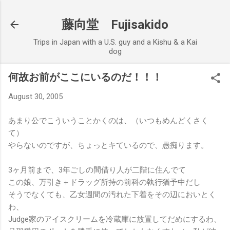
Skip to main content
藤向堂 Fujisakido
Trips in Japan with a U.S. guy and a Kishu & a Kai
dog
何故お前がここにいるのだ！！！
August 30, 2005
あまり公でこういうことかくのは、（いつもめんどくさく
て）
やらないのですが、ちょっとキているので、愚痴ります。
3ヶ月前まで、3年ごしの間借り人が二階に住んでて
この娘、万引き＋ドラッグ所持の前科の執行猶予中だし
そうでなくても、乙女週間の汚れた下着をその辺においとく
わ、
Judge家のアイスクリームを冷蔵庫に放置してだめにするわ、