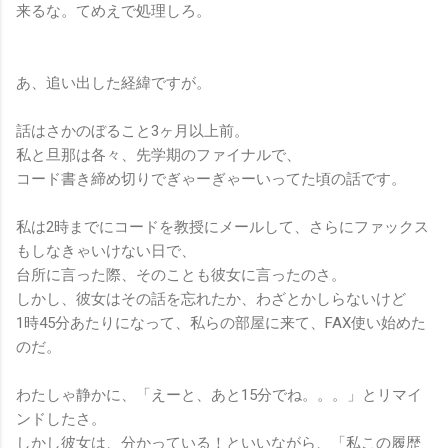
来るな。てめえで処理しろ。
あ、追い出した経緯ですが。
話はさかのぼること3ヶ月以上前。
私と旦那は各々、先学期のファイナルで、
コード書き締め切りでぎゃーぎゃーいってた頃の話です。
私は2時までにコードを教授にメールして、さらにファックス
もしなきゃいけない日で、
台所に言った際、そのことも彼女に言ったのさ。
しかし、彼女はその話を忘れたか、わざとかしらないけど
1時45分あたりになって、私らの部屋に来て、FAX使い始めた
のだ。
わたしゃ静かに、「えーと、あと15分でね。。。」とリマイ
ンドしたさ。
しかし彼女は、分かっている！といいながら、「私この履歴