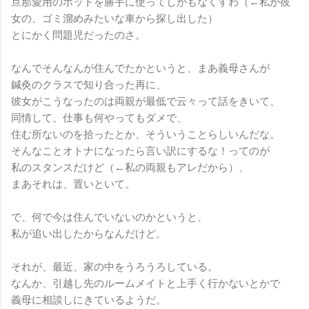
旦那愛用のポットを勝手に使ってしかもなくすわ（←私が彼
女の、ゴミ溜めみたいな車から探し出した）
とにかく問題児だったのさ。
なんでそんなんが住んでたかというと、まあ義母さんが
鍼灸のクラスで知り合った再に、
彼女がこうなったのは両親が最低で云々って話をきいて、
同情して、仕事も何やってもダメで、
住む所ないのを拾ったとか、そういうことらしいんだな。
そんなことオトナになったら言い訳にするな！ってのが
私のスタンスだけど（←私の両親もアレだから）、
まあそれは、置いといて。
で、何で今は住んでいないのかというと、
私が追い出したからなんだけど。
それが、最近、家の中をうろうろしている。
なんか、引越し先のルームメイトと上手く行かないとかで
義母に相談しにきているようだ。