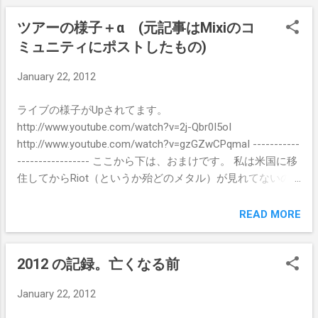
記はもう見れませんが、当時ロードスタッフをされていた
Viewing（お通夜） 2012年1月31日6:00～8:00pm Porter
ツアーの様子＋α (元記事はMixiのコ
方に、 Markはカソリックで、カソリックの魂は、体がなく
Loring Mortuary North http://www.porterloring.com/?
なっても神様のところに行くから、今はすごく安らかなん
ミュニティにポストしたもの)
page=locations ・MASS （ミサ） 2012年2月1日 12:00～
だよ。 だから泣いちゃダメだよ、というお話しをききまし
St. Mark the Evangelist Catholic Church
January 22, 2012
た。ということを日記に書いていました。 ご本人は長い闘
http://www.stmarkevangelist.com/contact-us/map.aspx ミ
病を隠すためか、重い化粧が施されていました。 それでも
サに続く埋葬は下記の墓地にて行われます。 Holy Cross
ライブの様子がUpされてます。
若いころに追っかけてた姿の上にお棺の蓋がのっかってし
Cemetery http://local.yahoo.com/info-19298560-holy-c...
http://www.youtube.com/watch?v=2j-Qbr0I5oI
まう瞬間が一番つらくて、 大泣きで崩れてしまったところ
http://www.youtube.com/watch?v=gzGZwCPqmaI -----------
を、過去バッキングボーカルをやっていた女性に転ばない
----------------- ここから下は、おまけです。 私は米国に移
よう支えてもらいました。 お墓は自然の鳥の声が良く響く
住してからRiot（というか殆どのメタル）が見れてないの
ところにあり、ずっと流している彼のギターの音と重なっ
で 13年ぶりに見れるRiotが、しかもVAに来ることに有頂天
て、 とても美しい埋葬式だったことを覚えています。
になり、 NYに行くアレンジメントをしてなかったので、で
READ MORE
―――以下、以前お世話になった方々への送信メールの記
VAがキャンセルになったので結局見れませんでした。 次回
録です。 xxさん 雪お気をつけて。お優しいお言葉ありがと
は、最初から疑ってかかって綿密に計画しようと思いま
うございます。つい先日、○○さんとも連絡が取れました。
2012 の記録。亡くなる前
す。 そのVAでの、レポでも何もないのですが、 メンバー
音楽は永遠ですよね。私はいままでショパン弾くたびにそ
の様子を是非、とリクエストがあったのでポストします。
う思ってました。Markはショパンみたくなったんだと思い
January 22, 2012
日常であまり日本語使ってなくて退化しているので、読み
ます。 全世界のギターキッズがMarkの音を引き継ぎますよ
にくかったらすみません。 --------------------------- 17時半
うに。 xxさんもご自...