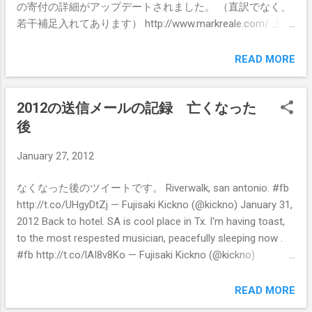
の寄付の詳細がアップデートされました。 （直訳でなく、
若干補足入れてあります） http://www.markreale.com/ 上記
オフィシャルサイトのニュース欄最新記事より、Markのお
父様であるAnthony Reale氏に寄付を送れるボタンが出てき
READ MORE
ます。 「Donation」ボタンをクリックすると、paypalのア
カウントで支払うか（画面右側）、クレジットカードで支
2012の送信メールの記録 亡くなった
払うか（画面左）を選択できます。クレジットカードさえ
あれば、新たにpaypalのアカウントを作成する必要はあり
後
ません。 （既存paypalユーザーはもちろんpaypalアカウン
January 27, 2012
ト使用可能です） 自分が寄付したい金額を入力して、クレ
ジットカードの情報を入力すれば、あなたの寄付がそのま
なくなった後のツイートです。 Riverwalk, san antonio. #fb
まMarkのお父様の口座に届きます。アメリカは日本と違い
http://t.co/UHgyDtZj — Fujisaki Kickno (@kickno) January 31,
国民保険がない為、医療費がとんでもなく高いです。（盲
2012 Back to hotel. SA is cool place in Tx. I'm having toast,
腸で250～300万円だとか…ずっとこん睡状態で入院してい
to the most respested musician, peacefully sleeping now .
た事を考えると大変な高額負担だと推察されます。。） 実
#fb http://t.co/lAI8v8Ko — Fujisaki Kickno (@kickno)
の息子を亡くされたばかりなのに、病院の高額な医療費の
February 1, 2012 Done. I broke my promise and cried so hard
請求はすべてMarkのお父様の負担となってしまいます。 お
then left glasses at hotel (retrieved, though) Back to my life.
READ MORE
花を送るかわりに、お父様に寄付をお願いします。 皆様の
#fb . — Fujisaki Kickno (@kickno) February 1, 2012 Mixiの日
ご協力、よろしくお願いします。 下記お葬式の詳細 ・