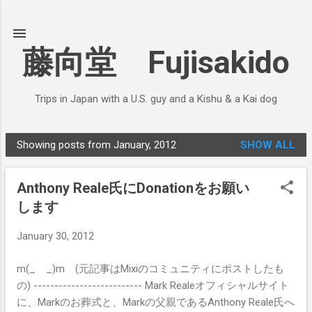
Skip to main content
藤向堂 Fujisakido
Trips in Japan with a U.S. guy and a Kishu & a Kai dog
Showing posts from January, 2012
SHOW ALL
P
o
Anthony Reale氏にDonationをお願い
s
します
t
s
January 30, 2012
m(_ _)m (元記事はMixiのコミュニティにポストしたも
の) -------------------------- Mark Realeオフィシャルサイト
に、Markのお葬式と、Markの父親であるAnthony Reale氏へ