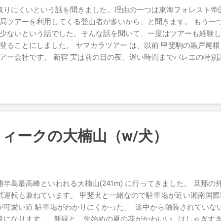
取りにくいという話を聞きました。理由の一つは東海フォレスト帝
局ツアーを利用してくる登山者が多いから、と聞きます。 もう一
少ないという話でした。そんな話を聞いて、一度はツアーも経験
登ることにしました。 ヤマカラツアー は、以前 甲斐駒の黒戸尾根
アー会社です。 新宿 実は前の日の夜、遅い時間までバレエの特別
に酒持って行く用のフラスコに移し替えつつ呑んでしまいました
いうテイタラクでした。もうワインはやめよう・・・ それでもザ
新宿に降り立つことはできました。しかし集合場所に着いたとこ
らない状態でした。朝の新宿の歩道でしばらくウロウロした後、
できました。バスはマイクロバスで、電源はありませんでした。 こ
下栗の「津島牛頭天王神社」を見かけました。下山後調べたら、
ィークの大楠山（w/犬）
いう民俗学的な発見も山の楽しみです。 芝沢ゲート ものすごい蛇
し先まで行ってUターンしたり、運転手さんの運転技術がすごい！
に着いたのは昼過ぎでした。 しばらく舗装された道が続きました
つもより多い4リットルの水を運んでいます。ライトウェイトなザ
浦半島最高峰といわれる大楠山(241m) に行ってきました。 旦那の外骨格デ
るモンベルの軽量40ℓに今回穴が空きました 川沿いの道は、暑かっ
試運転も兼ねています。 甲斐犬と一緒なので駐車場が近い湘南国際
原に、赤い岩がところどころに落ちていて、日の丸弁当のようで
が可愛い道 駐車場がわかりにくかった。 途中から舗装されていな
の岩を「チャート」というそう。山に行くと鉱物も気になります。 
段になります。 新緑と、先始めの夏の花がかわいい はしゃぎす