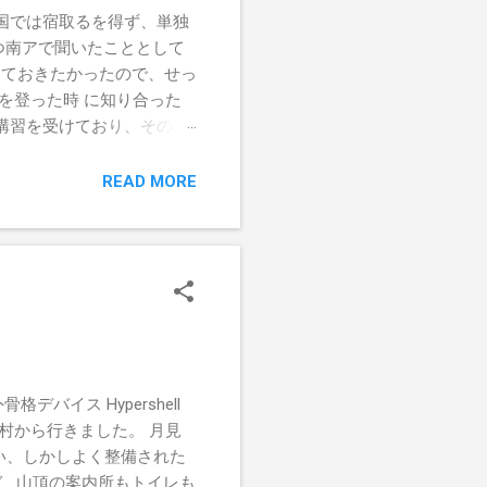
国では宿取るを得ず、単独
つ南アで聞いたこととして
しておきたかったので、せっ
を登った時 に知り合った
講習を受けており、その帰
。そのため朝起きれず、ギリ
ックでダッシュして駅に行
READ MORE
ろ、ヤマカラツアーは複数出
出てきた係の方に名前をつた
んな感じの小さめバス 登
千と千尋の神隠しのモデルに
行の山道を通過したり、曲
という経験をさせていただ
が、今回のテン場は水場が
ックがひんまがってます。
バイス Hypershell
たのですが、せせらぎがいい
村から行きました。 月見
した。赤石岳が近くにありま
い、しかしよく整備された
易老渡（いろうど） 簡易
ぎ 山頂の案内所もトイレも