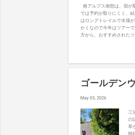
南アルプス南部は、宿が
では予約が取りにくく、結
はロングトレイルで水場が
かくなので今年はツアーで
方から、おすすめされたツ
りにワインを購入して、山
ギリに旦那に起こされると
き、時間通りの電車に乗り
ており、どこに並ぶかわか
えて無事バスに乗ることが
山口へのバスの中、飯田市
ゴールデンウ
なった祭があるとか。こう
がりきれない急カーブは少
May 05, 2026
きました。最終的に登山口
ないと聞いていたので、い
三
手前が私。10年使ってい
の
音を立てています。白い河
草
すね。こういう酸化した鉄
階