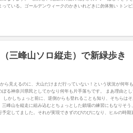
..
まっている。ゴールデンウィークのかきいれどきに勿体無い トン
 富士山が半分隠れているけど見える 展望台も閉まっている。が、
浜と、遠くの武蔵小杉？まで見える
！（三峰山ソロ縦走）で新緑歩き
から見えるのに、大山だけまだ行っていない！という状況が何年も
のぼる神奈川県民としてかなり何年も片手落ちです。 まあ理由と
。 しかしちょっと前に、逆側からも登れることも知り、そちらはそ
、三峰山を縦走に組み込むとちょっとした鎖場の練習にもなりそう
行予定してました。それが実現できずのびのびになり、ヒルの時期
て行きました。正直、知名度を鑑みると大山に土日に行く勇気はあ
の北口側、横断歩道の向こうにある五番バス停から厚19バスに乗り