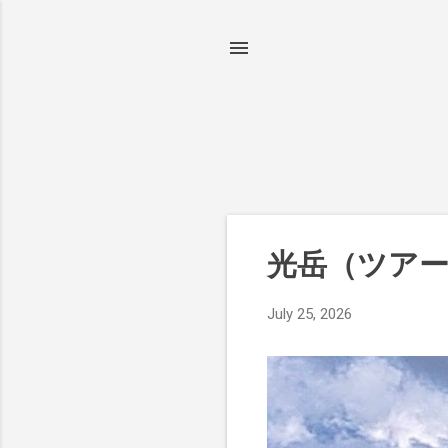
P
光岳（ツア
o
s
July 25, 2026
t
s