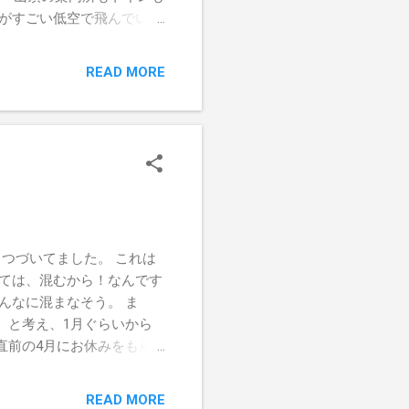
ビがすごい低空で飛んでいま
ちょっとボロくて怖い感じ
READ MORE
つづいてました。 これは
しては、混むから！なんです
んなに混まなそう。 ま
、と考え、1月ぐらいから
直前の4月にお休みをもら
りません。 小田急線本厚木
ます。 見つかるまでちょ
READ MORE