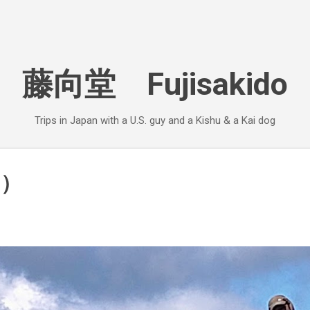
Skip to main content
藤向堂 Fujisakido
Trips in Japan with a U.S. guy and a Kishu & a Kai dog
ー）