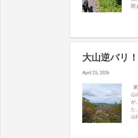
トイレと水場があります。そ.
閉
す
横
大山逆バリ
April 25, 2026
家
山
が
た
山
っ
駅