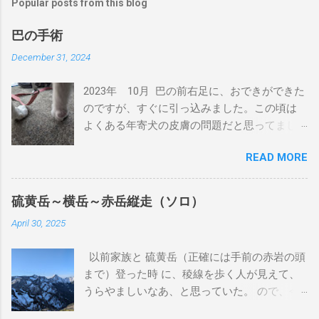
Popular posts from this blog
巴の手術
December 31, 2024
2023年 10月 巴の前右足に、おできができた
のですが、すぐに引っ込みました。この頃は
よくある年寄犬の皮膚の問題だと思ってまし
た。 2024年 4月 巴の前右足に、またおでき
READ MORE
ができました。丁度、狂犬病注射の時期だっ
たため、その頃の獣医に処方を聞きました。
前回と同じように引っ込むと思うが、大きく
硫黄岳～横岳～赤岳縦走（ソロ）
なるようだったら相談してということでし
April 30, 2025
た。その時に病理検査をしていただきました
が、良性とも悪性ともわからない結果でし
以前家族と 硫黄岳（正確には手前の赤岩の頭
た。 この獣医さんは、来月廃業するとのこと
まで）登った時 に、稜線を歩く人が見えて、
だったので、紹介状を書いてもらいました。
うらやましいなあ、と思っていた。 ので、今
2024年 7月 おできが大きくなってきているの
回同じ富士見高原リゾート犬キャンプ場で犬
で、紹介状を持って、他の獣医さんにあたり