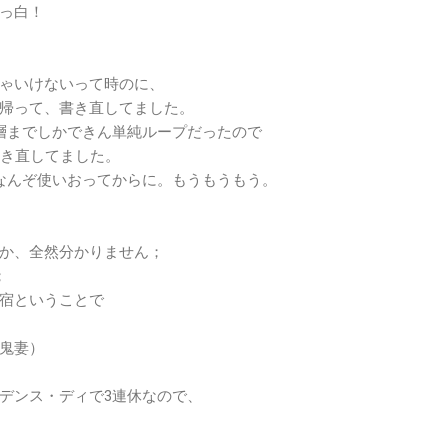
っ白！
ゃいけないって時のに、
帰って、書き直してました。
層までしかできん単純ループだったので
)に書き直してました。
ASPなんぞ使いおってからに。もうもうもう。
か、全然分かりません；
；
宿ということで
鬼妻）
デンス・ディで3連休なので、