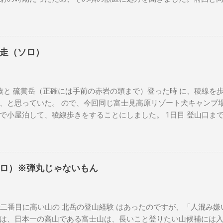
くなるようだったら相談してということでした。その時に病理検
悪性ともわからない結果でした。 この獣医さんは、来月廃業する
てもらいました。 2024年 7月 おできが大きくなってきている
にあたりました。そちらでも、良性とも悪性ともわからず、巴が15
走（ソロ）
手術に伴う麻酔の体への負担を気にされていました。私も気にな
起きてこないかもしれない歳です。 ここまで、巴は歩くことに問
そのものでした。夏場は流石に暑いので、バテ気味でしたが、そ
と 硫黄岳（正確には手前の赤岩の頭まで）登った時 に、稜線を
していませんでした。 2024年 9月 私がH1N1にかかって2階で
、と思っていた。 ので、今回同じ富士見高原リゾート犬キャンプ
が、ベッドの上にのっかてきました。腕に腫瘍はあっても、それ
で小屋泊して、稜線歩きをすることにしました。 1日目 登山口ま
お散歩に行ったり、キャンプに行ったりもしていました。 2024年 
久平まで北陸新幹線で行き、JR小海線で小海駅まで行きます。JR小海
った週に、大きくなったおできが破裂して、結構な大出血になり
の朝だったため、通学の高校生でいっぱいでした。しかし都会の
けの動物病院に予約を取り、私も半休をとって連れて行きました
のかと言うと、乗車してくる生徒全てが互いのことを知っていて
門の先生がいるので見てもらったら」という提案をいただきました
し始めます。高校生だけではなく、小学生も同じ会話の輪にまざり
電話しました。一つは、いくらかけても電話は通じませんでした
ロ）※弾丸じゃないもん
れ込んだみたい。 小海駅を降りたら、地元バスで「みどり池前」
後から、前者はあまり評判もよろしくないと聞きましたので結果良
に向かう登山口で降りれます。最初、地図にあった「稲子湯前」
りはキャンセルしました。 24日 初診の癌専門の先生は、実は私
ら乗ってきた登山姿の男性が「みどり池」と、行ったので、その場で
しゃらず、基本は伊豆を本拠にしているとのことでした。その場
番目に高い山の 北岳の登山経験 はあったのですが、「人混み嫌
とにしました。男性に感謝。 10:30 頃、降り立つと、脚がちょ
が悪いので手術は無理かもしれない、と言う話をもらいました。
は、日本一の高山である富士山は、長いこと登りたい山候補には入
は流石に暑いだろう、と考えて、夏用のパンツの下に登山用のCW-