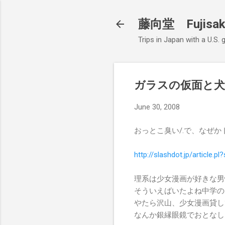
藤向堂 Fujisak
Trips in Japan with a U.S.
ガラスの仮面と犬
June 30, 2008
おっとこ臭い/.で、なぜ
http://
slashdo
t.jp/ar
ticle.p
l?
理系は少女漫画が好きな男
そういえばいたよね中学の
やたら沢山、少女漫画貸し
なんか銀縁眼鏡でおとなし