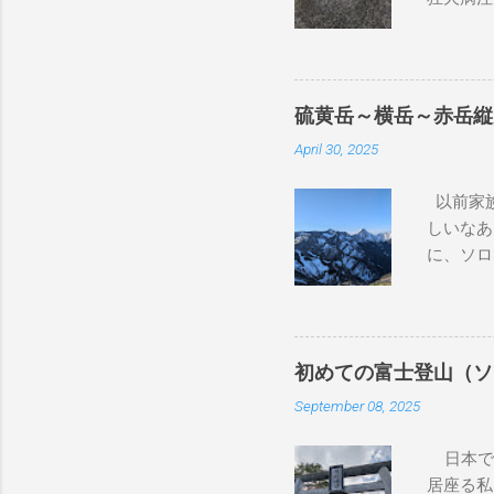
が、大き
良性とも
状を書い
獣医さん
硫黄岳～横岳～赤岳縦
なので、
April 30, 2025
後、もう
ちも健康
以前家族
特に気に
しいなあ
いのです
に、ソロ
巾着田に
駅から佐
る予定だ
ん。平日
かかりつ
何が違う
の腫瘍専
しゃべり
の病院に
初めての富士登山（ソ
教室に紛
ました。
September 08, 2025
びそ小屋
然、山登
の後ろか
かいらっ
日本で二
降りるこ
臓の数値
居座る私
ア付きの