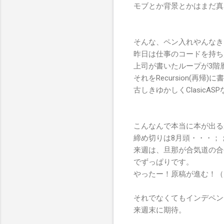
モブとか背景とかはまだ真
そんな、ペン入れやんなき
昨日は仕事のコードを持ち
上司が書いたループが3階
それをRecursion(再帰
古しきゆかしくClasic
こんなんで本当に本が出る
締め切りは8月頭・・・；
来週は、旦那が合気道の合
でずっぱりです。
やったー！原稿が進む！（
それでなくてもインデペン
来週末に期待。