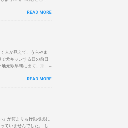
査をしていただきましたが、
READ MORE
とのことだったので、紹介
ので、紹介状を持って、他の
歳（人間で言うと83歳）
ります。麻酔をかけたら最
題もなく、よく食べ、うん
れは例年どおりの様子なので
歩く人が見えて、うらやま
伏せってた時、滅多にやらな
場で犬キャンする日の前日
くらいの元気はありました。
で 地元駅早朝に出て、東京
10月 10日 私が山に登
線はSuica等は使えませ
ました。いそいで止血して、
READ MORE
電車とはずいぶん違います。
。そこの動物病院で、「イヌ
、おはよー、とか挨拶してお
。 すぐに提案された２つ
ます。 なんか、どこかの
。もう一つの方に予約を取り
で降りると、ちょうどしら
かったと思います。 当
まで行くつもりでしたが、私
たちが住む地域では週一でし
Yamapで調べてそちらで
で血液検査をしてもらい、腎
い」が何よりも行動根拠に
っと寒い。今回、真冬用の中ボ
が、腎臓医療用の食事を与え
っていませんでした。 し
Xのタイツという、残雪な