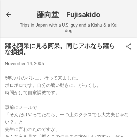
Skip to main content
藤向堂 Fujisakido
Trips in Japan with a U.S. guy and a Kishu & a Kai
dog
躍る阿呆に見る阿呆。同じアホなら躍ら
な損損。
November 14, 2005
5年ぶりのバレエ、行って来ました。
ボロボロです。自分の醜い動きに、がっくし。
時間かけて自家調教です。
事前にメールで
「そんだけやってたなら、一つ上のクラスでも大丈夫じゃな
い？」と
先生に言われたのですが、
そんな私を見て「暫くこのクラスの方がいいですね」だっ