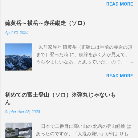
READ MORE
ができました。丁度、狂犬病注射の時期だっ
たため、その頃の獣医に処方を聞きました。
前回と同じように引っ込むと思うが、大きく
硫黄岳～横岳～赤岳縦走（ソロ）
なるようだったら相談してということでし
April 30, 2025
た。その時に病理検査をしていただきました
が、良性とも悪性ともわからない結果でし
以前家族と 硫黄岳（正確には手前の赤岩の頭
た。 この獣医さんは、来月廃業するとのこと
まで）登った時 に、稜線を歩く人が見えて、
だったので、紹介状を書いてもらいました。
うらやましいなあ、と思っていた。 ので、今
2024年 7月 おできが大きくなってきているの
回同じ富士見高原リゾート犬キャンプ場で犬
で、紹介状を持って、他の獣医さんにあたり
READ MORE
キャンする日の前日に、ソロで小屋泊して、
ました。そちらでも、良性とも悪性ともわか
稜線歩きをすることにしました。 1日目 登山
らず、巴が15歳（人間で言うと83歳）なの
口まで 地元駅早朝に出て、東京駅から佐久平
で、手術に伴う麻酔の体への負担を気にされ
初めての富士登山（ソロ）※弾丸じゃないも
まで北陸新幹線で行き、JR小海線で小海駅ま
ていました。私も気になります。麻酔をかけ
ん
で行きます。JR小海線はSuica等は使えませ
たら最後、もう起きてこないかもしれない歳
September 08, 2025
ん。平日の朝だったため、通学の高校生でい
です。 ここまで、巴は歩くことに問題もな
っぱいでした。しかし都会の電車とはずいぶ
く、よく食べ、うんちも健康そのものでし
日本で二番目に高い山の 北岳の登山経験 は
ん違います。何が違うのかと言うと、乗車し
た。夏場は流石に暑いので、バテ気味でした
あったのですが、「人混み嫌い」が何よりも
てくる生徒全てが互いのことを知っていて、
が、それは例年どおりの様子なので特に気に