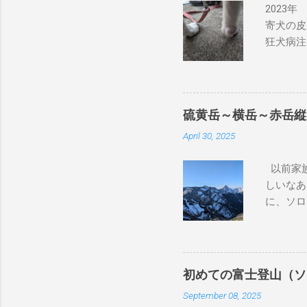
2023
寄犬の皮
狂犬病注
が、大き
良性とも
状を書い
獣医さん
硫黄岳～横岳～赤岳縦
なので、
April 30, 2025
後、もう
ちも健康
以前家族
特に気に
しいなあ
いのです
に、ソロ
巾着田に
駅から佐
る予定だ
ん。平日
かかりつ
何が違う
の腫瘍専
しゃべり
の病院に
初めての富士登山（ソ
教室に紛
ました。
September 08, 2025
びそ小屋
然、山登