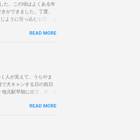
ました。この頃はよくある年
おできができました。丁度、
同じように引っ込むと思う
査をしていただきましたが、
READ MORE
とのことだったので、紹介
ので、紹介状を持って、他の
歳（人間で言うと83歳）
ります。麻酔をかけたら最
題もなく、よく食べ、うん
れは例年どおりの様子なので
歩く人が見えて、うらやま
伏せってた時、滅多にやらな
場で犬キャンする日の前日
くらいの元気はありました。
で 地元駅早朝に出て、東京
10月 10日 私が山に登
線はSuica等は使えませ
ました。いそいで止血して、
READ MORE
電車とはずいぶん違います。
。そこの動物病院で、「イヌ
、おはよー、とか挨拶してお
。 すぐに提案された２つ
ます。 なんか、どこかの
。もう一つの方に予約を取り
で降りると、ちょうどしら
かったと思います。 当
まで行くつもりでしたが、私
たちが住む地域では週一でし