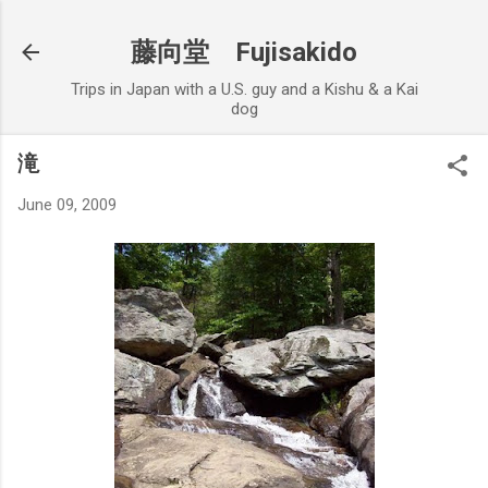
Skip to main content
藤向堂 Fujisakido
Trips in Japan with a U.S. guy and a Kishu & a Kai
dog
滝
June 09, 2009