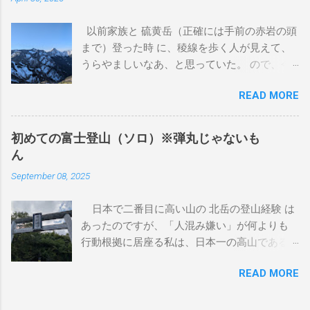
た。その時に病理検査をしていただきました
が、良性とも悪性ともわからない結果でし
以前家族と 硫黄岳（正確には手前の赤岩の頭
た。 この獣医さんは、来月廃業するとのこと
まで）登った時 に、稜線を歩く人が見えて、
だったので、紹介状を書いてもらいました。
うらやましいなあ、と思っていた。 ので、今
2024年 7月 おできが大きくなってきているの
回同じ富士見高原リゾート犬キャンプ場で犬
で、紹介状を持って、他の獣医さんにあたり
READ MORE
キャンする日の前日に、ソロで小屋泊して、
ました。そちらでも、良性とも悪性ともわか
稜線歩きをすることにしました。 1日目 登山
らず、巴が15歳（人間で言うと83歳）なの
口まで 地元駅早朝に出て、東京駅から佐久平
で、手術に伴う麻酔の体への負担を気にされ
初めての富士登山（ソロ）※弾丸じゃないも
まで北陸新幹線で行き、JR小海線で小海駅ま
ていました。私も気になります。麻酔をかけ
ん
で行きます。JR小海線はSuica等は使えませ
たら最後、もう起きてこないかもしれない歳
September 08, 2025
ん。平日の朝だったため、通学の高校生でい
です。 ここまで、巴は歩くことに問題もな
っぱいでした。しかし都会の電車とはずいぶ
く、よく食べ、うんちも健康そのものでし
日本で二番目に高い山の 北岳の登山経験 は
ん違います。何が違うのかと言うと、乗車し
た。夏場は流石に暑いので、バテ気味でした
あったのですが、「人混み嫌い」が何よりも
てくる生徒全てが互いのことを知っていて、
が、それは例年どおりの様子なので特に気に
行動根拠に居座る私は、日本一の高山である
おはよー、とか挨拶しておしゃべりし始めま
していませんでした。 2024年 9月 私がH1N1
富士山は、長いこと登りたい山候補には入っ
す。高校生だけではなく、小学生も同じ会話
にかかって2階で伏せってた時、滅多にやらな
READ MORE
ていませんでした。 しかし最近、割とみなさ
の輪にまざります。 なんか、どこかの教室に
いのですが、ベッドの上にのっかてきまし
ん既に登っていることを知り、また、御殿場
紛れ込んだみたい。 小海駅を降りたら、地元
た。腕に腫瘍はあっても、それくらいの元気
コースならそんなに混まないんじゃないか