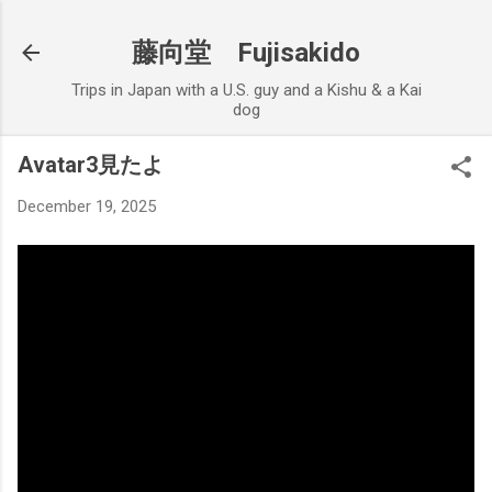
Skip to main content
藤向堂 Fujisakido
Trips in Japan with a U.S. guy and a Kishu & a Kai
dog
Avatar3見たよ
December 19, 2025