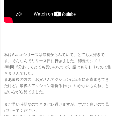
私はAvatarシリーズは最初からみていて、とても大好きで
す。そんなんでリリース日に行きました。師走のシメ！
3時間15分あってとても長いのですが、話はもりもりなので飽
きませんでした。
まあ最後の方の、お父さんアクションは流石に正直飽きてき
たけど。最後のアクション端折るわけにいかないもんね、と
思いながら見てました。
まだ早い時期なのでネタバレ避けますが、すごく良いので見
に行ってください。