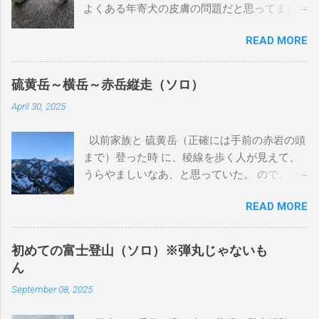
よくある年寄犬の皮膚の問題だと思ってまし
た。 2024年 4月 巴の前右足に、またおでき
READ MORE
ができました。丁度、狂犬病注射の時期だっ
たため、その頃の獣医に処方を聞きました。
前回と同じように引っ込むと思うが、大きく
硫黄岳～横岳～赤岳縦走（ソロ）
なるようだったら相談してということでし
April 30, 2025
た。その時に病理検査をしていただきました
が、良性とも悪性ともわからない結果でし
以前家族と 硫黄岳（正確には手前の赤岩の頭
た。 この獣医さんは、来月廃業するとのこと
まで）登った時 に、稜線を歩く人が見えて、
だったので、紹介状を書いてもらいました。
うらやましいなあ、と思っていた。 ので、今
2024年 7月 おできが大きくなってきているの
回同じ富士見高原リゾート犬キャンプ場で犬
で、紹介状を持って、他の獣医さんにあたり
READ MORE
キャンする日の前日に、ソロで小屋泊して、
ました。そちらでも、良性とも悪性ともわか
稜線歩きをすることにしました。 1日目 登山
らず、巴が15歳（人間で言うと83歳）なの
口まで 地元駅早朝に出て、東京駅から佐久平
で、手術に伴う麻酔の体への負担を気にされ
初めての富士登山（ソロ）※弾丸じゃないも
まで北陸新幹線で行き、JR小海線で小海駅ま
ていました。私も気になります。麻酔をかけ
ん
で行きます。JR小海線はSuica等は使えませ
たら最後、もう起きてこないかもしれない歳
September 08, 2025
ん。平日の朝だったため、通学の高校生でい
です。 ここまで、巴は歩くことに問題もな
っぱいでした。しかし都会の電車とはずいぶ
く、よく食べ、うんちも健康そのものでし