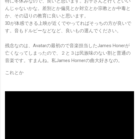
特に冬休みなので、良いと思います。お子さんと行くといい
んじゃないかな。差別とか偏見とか対立とか宗教とか中毒と
か、その辺りの教育に良いと思います。
3Dが体感できる上映が近くでやってればそっちの方が良いで
す。音もドルビーなどなど、良いもの選んでください。
残念なのは、Avatarの最初ので音楽担当したJames Honerが
亡くなってしまったので、２と３は民族味のない割と普通の
音楽です。すまんね。私James Hornerの曲大好きなの。
これとか