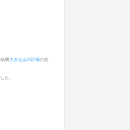
。結構
大きな山の計画
の次
でした。