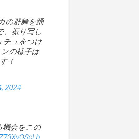
カの群舞を踊
で、振り写し
ュチュをつけ
スンの様子は
ます！
4, 2024
る機会をこの
o/Z73XyOScLb