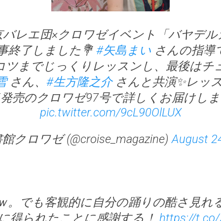
京バレエ団×クロワゼイベント「バヤデル
事終了しました💐
#矢島まい
さんの指導
コツまでじっくりレッスンし、最後はチ
雪
さん、
#生方隆之介
さんと共演✨レッ
/5発売のクロワゼ97号で詳しくお届けし
pic.twitter.com/9cL90OlLUX
館クロワゼ (@croise_magazine)
August 2
ｗ。でも客観的に自分の踊りの酷さ見れ
に得られたことに感謝する！
https://t.c