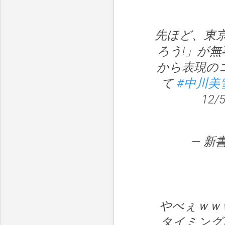
先ほど、東
ろう!」が無
から表現の
て
#中川美
12
— 新書
やべぇｗｗ
タイミング