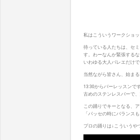
私はこういうワークショッ
待っている人たちは、セミ
す。わーなんか緊張するな
いわゆる大人バレエだけで
当然ながら皆さん、始まる
13:30からバーレッス
古めのステンレスバーで、
この踊りでキーとなる、ア
「パッセの時にバランスも
プロの踊りは↓こういうや