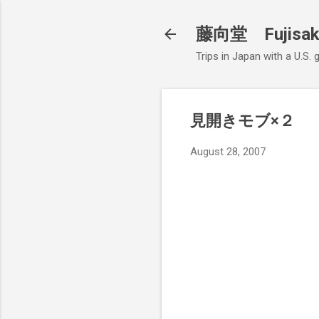
藤向堂 Fujisak
Trips in Japan with a U.S.
見開きモブ×２
August 28, 2007