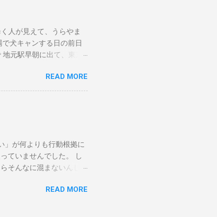
ります。麻酔をかけたら最
題もなく、よく食べ、うん
れは例年どおりの様子なので
歩く人が見えて、うらやま
伏せってた時、滅多にやらな
場で犬キャンする日の前日
くらいの元気はありました。
で 地元駅早朝に出て、東京
10月 10日 私が山に登
線はSuica等は使えませ
ました。いそいで止血して、
READ MORE
電車とはずいぶん違います。
。そこの動物病院で、「イヌ
、おはよー、とか挨拶してお
。 すぐに提案された２つ
ます。 なんか、どこかの
。もう一つの方に予約を取り
で降りると、ちょうどしら
かったと思います。 当
まで行くつもりでしたが、私
たちが住む地域では週一でし
Yamapで調べてそちらで
で血液検査をしてもらい、腎
い」が何よりも行動根拠に
っと寒い。今回、真冬用の中ボ
が、腎臓医療用の食事を与え
っていませんでした。 し
Xのタイツという、残雪な
ならそんなに混まないんじゃ
果：意外とこれでも大丈夫
らルールが変わり、アプリ
し、アイゼンで穴あけてしま
READ MORE
コードを見せて入場します
は休業中です。ここで軽ア
夕食後、車で御殿場新五号目
雪はそれほどでなかったので
私一人になり、霧も出たので