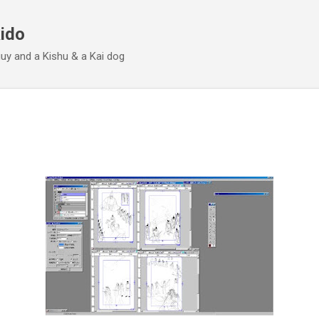
Skip to main content
ido
 guy and a Kishu & a Kai dog