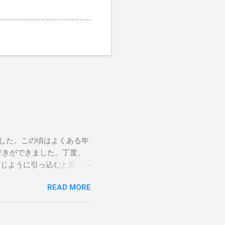
ました。この頃はよくある年
おできができました。丁度、
同じように引っ込むと思う
査をしていただきましたが、
READ MORE
とのことだったので、紹介
ので、紹介状を持って、他の
歳（人間で言うと83歳）