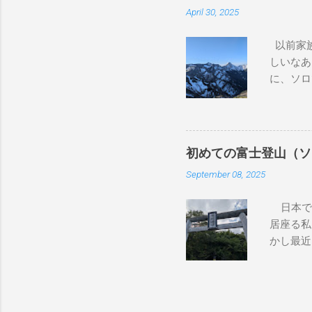
なので、
April 30, 2025
後、もう
ちも健康
以前家族
特に気に
しいなあ
いのです
に、ソロ
巾着田に
駅から佐
る予定だ
ん。平日
かかりつ
何が違う
の腫瘍専
しゃべり
の病院に
初めての富士登山（ソ
教室に紛
ました。
September 08, 2025
びそ小屋
然、山登
の後ろか
かいらっ
日本で二
降りるこ
臓の数値
居座る私
ア付きの
ることで、
かし最近
めてんの
ないかな
でした。
を先にイ
いました
。このア
イゼン（
の駐車場