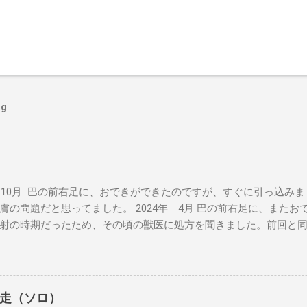
og
年 10月 巴の前右足に、おできができたのですが、すぐに引っ込み
膚の問題だと思ってました。 2024年 4月 巴の前右足に、また
射の時期だったため、その頃の獣医に処方を聞きました。前回と
くなるようだったら相談してということでした。その時に病理検
悪性ともわからない結果でした。 この獣医さんは、来月廃業する
てもらいました。 2024年 7月 おできが大きくなってきている
にあたりました。そちらでも、良性とも悪性ともわからず、巴が15
走（ソロ）