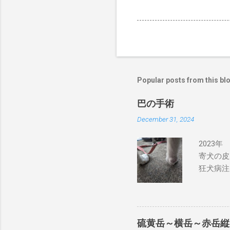
Popular posts from this bl
巴の手術
December 31, 2024
2023
寄犬の皮
狂犬病注
が、大き
良性とも
状を書い
獣医さん
硫黄岳～横岳～赤岳縦