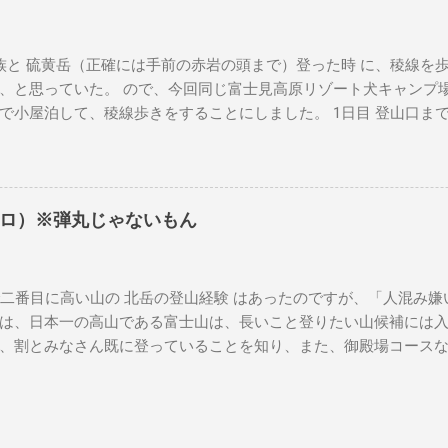
手術に伴う麻酔の体への負担を気にされていました。私も気にな
起きてこないかもしれない歳です。 ここまで、巴は歩くことに問
そのものでした。夏場は流石に暑いので、バテ気味でしたが、そ
と 硫黄岳（正確には手前の赤岩の頭まで）登った時 に、稜線を
していませんでした。 2024年 9月 私がH1N1にかかって2階で
、と思っていた。 ので、今回同じ富士見高原リゾート犬キャンプ
が、ベッドの上にのっかてきました。腕に腫瘍はあっても、それ
で小屋泊して、稜線歩きをすることにしました。 1日目 登山口ま
お散歩に行ったり、キャンプに行ったりもしていました。 2024年 
久平まで北陸新幹線で行き、JR小海線で小海駅まで行きます。JR小海
った週に、大きくなったおできが破裂して、結構な大出血になり
の朝だったため、通学の高校生でいっぱいでした。しかし都会の
けの動物病院に予約を取り、私も半休をとって連れて行きました
のかと言うと、乗車してくる生徒全てが互いのことを知っていて
門の先生がいるので見てもらったら」という提案をいただきました
し始めます。高校生だけではなく、小学生も同じ会話の輪にまざり
電話しました。一つは、いくらかけても電話は通じませんでした
ロ）※弾丸じゃないもん
れ込んだみたい。 小海駅を降りたら、地元バスで「みどり池前」
後から、前者はあまり評判もよろしくないと聞きましたので結果良
に向かう登山口で降りれます。最初、地図にあった「稲子湯前」
りはキャンセルしました。 24日 初診の癌専門の先生は、実は私
ら乗ってきた登山姿の男性が「みどり池」と、行ったので、その場で
しゃらず、基本は伊豆を本拠にしているとのことでした。その場
番目に高い山の 北岳の登山経験 はあったのですが、「人混み嫌
とにしました。男性に感謝。 10:30 頃、降り立つと、脚がちょ
が悪いので手術は無理かもしれない、と言う話をもらいました。
は、日本一の高山である富士山は、長いこと登りたい山候補には入
は流石に暑いだろう、と考えて、夏用のパンツの下に登山用のCW-
数値は良...
、割とみなさん既に登っていることを知り、また、御殿場コース
？な格好できたので、大丈夫かな？と不安になりました。 （✳︎結
、という話を聞いたため、行きたいなと思っていました。 今年か
上半身はレイヤリング凝ってたし、登りで暑くなったので。ただ
ンストールして、教育ビデオを見て、テスト受けて、支払い、QR
。どちらにせよ春夏用のパンツ買っとけ） しらびそ小屋 この時期
プリ、地図上でトラッキング機能もあります。 前日 土曜日の 
チェーンスパイク略してチェンスパ）を装着します。ここまでの
に向かいました。途中、自衛隊駐屯地を抜けていきます。道路で