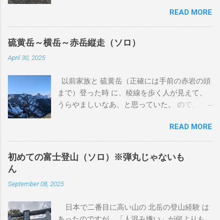
た。 2024年 4月 巴の前右足に、またおでき
READ MORE
ができました。丁度、狂犬病注射の時期だっ
たため、その頃の獣医に処方を聞きました。
前回と同じように引っ込むと思うが、大きく
硫黄岳～横岳～赤岳縦走（ソロ）
なるようだったら相談してということでし
April 30, 2025
た。その時に病理検査をしていただきました
が、良性とも悪性ともわからない結果でし
以前家族と 硫黄岳（正確には手前の赤岩の頭
た。 この獣医さんは、来月廃業するとのこと
まで）登った時 に、稜線を歩く人が見えて、
だったので、紹介状を書いてもらいました。
うらやましいなあ、と思っていた。 ので、今
2024年 7月 おできが大きくなってきているの
回同じ富士見高原リゾート犬キャンプ場で犬
で、紹介状を持って、他の獣医さんにあたり
READ MORE
キャンする日の前日に、ソロで小屋泊して、
ました。そちらでも、良性とも悪性ともわか
稜線歩きをすることにしました。 1日目 登山
らず、巴が15歳（人間で言うと83歳）なの
口まで 地元駅早朝に出て、東京駅から佐久平
で、手術に伴う麻酔の体への負担を気にされ
初めての富士登山（ソロ）※弾丸じゃないも
まで北陸新幹線で行き、JR小海線で小海駅ま
ていました。私も気になります。麻酔をかけ
ん
で行きます。JR小海線はSuica等は使えませ
たら最後、もう起きてこないかもしれない歳
September 08, 2025
ん。平日の朝だったため、通学の高校生でい
です。 ここまで、巴は歩くことに問題もな
っぱいでした。しかし都会の電車とはずいぶ
く、よく食べ、うんちも健康そのものでし
日本で二番目に高い山の 北岳の登山経験 は
ん違います。何が違うのかと言うと、乗車し
た。夏場は流石に暑いので、バテ気味でした
あったのですが、「人混み嫌い」が何よりも