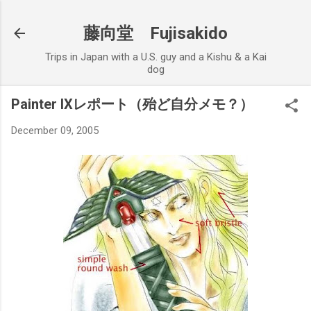
Skip to main content
藤向堂 Fujisakido
Trips in Japan with a U.S. guy and a Kishu & a Kai
dog
Painter IXレポート（殆ど自分メモ？）
December 09, 2005