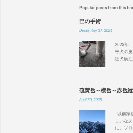
Popular posts from this bl
巴の手術
December 31, 2024
2023
寄犬の皮
狂犬病注
が、大き
良性とも
状を書い
獣医さん
硫黄岳～横岳～赤岳縦
なので、
April 30, 2025
後、もう
ちも健康
以前家族
特に気に
しいなあ
いのです
に、ソロ
巾着田に