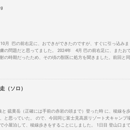
og
年 10月 巴の前右足に、おできができたのですが、すぐに引っ込み
膚の問題だと思ってました。 2024年 4月 巴の前右足に、また
射の時期だったため、その頃の獣医に処方を聞きました。前回と
くなるようだったら相談してということでした。その時に病理検
悪性ともわからない結果でした。 この獣医さんは、来月廃業する
てもらいました。 2024年 7月 おできが大きくなってきている
にあたりました。そちらでも、良性とも悪性ともわからず、巴が15
走（ソロ）
手術に伴う麻酔の体への負担を気にされていました。私も気にな
起きてこないかもしれない歳です。 ここまで、巴は歩くことに問
そのものでした。夏場は流石に暑いので、バテ気味でしたが、そ
と 硫黄岳（正確には手前の赤岩の頭まで）登った時 に、稜線を
していませんでした。 2024年 9月 私がH1N1にかかって2階で
、と思っていた。 ので、今回同じ富士見高原リゾート犬キャンプ
が、ベッドの上にのっかてきました。腕に腫瘍はあっても、それ
で小屋泊して、稜線歩きをすることにしました。 1日目 登山口ま
お散歩に行ったり、キャンプに行ったりもしていました。 2024年 