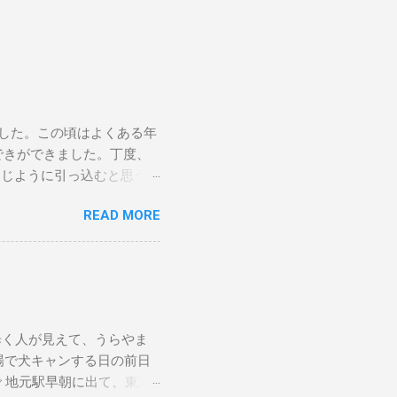
ました。この頃はよくある年
おできができました。丁度、
同じように引っ込むと思う
査をしていただきましたが、
READ MORE
とのことだったので、紹介
ので、紹介状を持って、他の
歳（人間で言うと83歳）
ります。麻酔をかけたら最
題もなく、よく食べ、うん
れは例年どおりの様子なので
歩く人が見えて、うらやま
伏せってた時、滅多にやらな
場で犬キャンする日の前日
くらいの元気はありました。
で 地元駅早朝に出て、東京
10月 10日 私が山に登