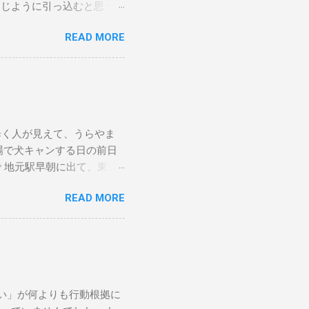
同じように引っ込むと思う
査をしていただきましたが、
READ MORE
とのことだったので、紹介
ので、紹介状を持って、他の
歳（人間で言うと83歳）
ります。麻酔をかけたら最
題もなく、よく食べ、うん
れは例年どおりの様子なので
歩く人が見えて、うらやま
伏せってた時、滅多にやらな
場で犬キャンする日の前日
くらいの元気はありました。
で 地元駅早朝に出て、東京
10月 10日 私が山に登
線はSuica等は使えませ
ました。いそいで止血して、
READ MORE
電車とはずいぶん違います。
。そこの動物病院で、「イヌ
、おはよー、とか挨拶してお
。 すぐに提案された２つ
ます。 なんか、どこかの
。もう一つの方に予約を取り
で降りると、ちょうどしら
かったと思います。 当
まで行くつもりでしたが、私
たちが住む地域では週一でし
Yamapで調べてそちらで
で血液検査をしてもらい、腎
い」が何よりも行動根拠に
っと寒い。今回、真冬用の中ボ
が、腎臓医療用の食事を与え