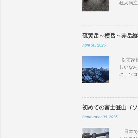
狂犬病注
が、大き
良性とも
状を書い
獣医さん
硫黄岳～横岳～赤岳縦
なので、
April 30, 2025
後、もう
ちも健康
以前家族
特に気に
しいなあ
いのです
に、ソロ
巾着田に
駅から佐
る予定だ
ん。平日
かかりつ
何が違う
の腫瘍専
しゃべり
の病院に
初めての富士登山（ソ
教室に紛
ました。
September 08, 2025
びそ小屋
然、山登
の後ろか
かいらっ
日本で二
降りるこ
臓の数値