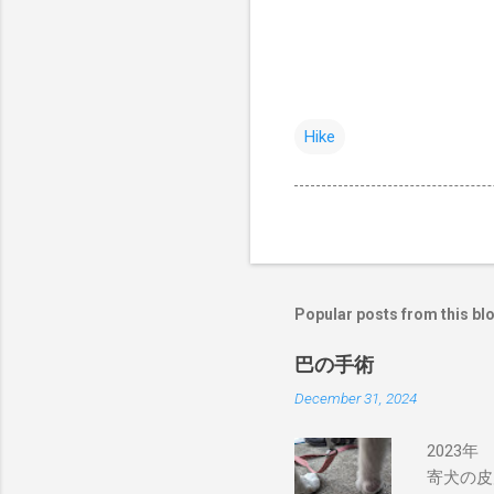
Hike
Popular posts from this bl
巴の手術
December 31, 2024
2023
寄犬の皮