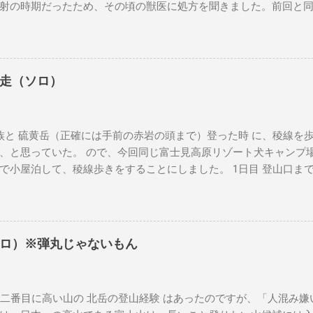
射の時期だったため、その頃の獣医に処方を聞きました。前回と
くなるようだったら相談してということでした。その時に病理検
悪性ともわからない結果でした。 この獣医さんは、来月廃業する
てもらいました。 2024年 7月 おできが大きくなってきている
にあたりました。そちらでも、良性とも悪性ともわからず、巴が15
走（ソロ）
手術に伴う麻酔の体への負担を気にされていました。私も気にな
起きてこないかもしれない歳です。 ここまで、巴は歩くことに問
そのものでした。夏場は流石に暑いので、バテ気味でしたが、そ
と 硫黄岳（正確には手前の赤岩の頭まで）登った時 に、稜線を
していませんでした。 2024年 9月 私がH1N1にかかって2階で
、と思っていた。 ので、今回同じ富士見高原リゾート犬キャンプ
が、ベッドの上にのっかてきました。腕に腫瘍はあっても、それ
で小屋泊して、稜線歩きをすることにしました。 1日目 登山口ま
お散歩に行ったり、キャンプに行ったりもしていました。 2024年 
久平まで北陸新幹線で行き、JR小海線で小海駅まで行きます。JR小海
った週に、大きくなったおできが破裂して、結構な大出血になり
の朝だったため、通学の高校生でいっぱいでした。しかし都会の
けの動物病院に予約を取り、私も半休をとって連れて行きました
のかと言うと、乗車してくる生徒全てが互いのことを知っていて
門の先生がいるので見てもらったら」という提案をいただきました
し始めます。高校生だけではなく、小学生も同じ会話の輪にまざり
電話しました。一つは、いくらかけても電話は通じませんでした
ロ）※弾丸じゃないもん
れ込んだみたい。 小海駅を降りたら、地元バスで「みどり池前」
後から、前者はあまり評判もよろしくないと聞きましたので結果良
に向かう登山口で降りれます。最初、地図にあった「稲子湯前」
りはキャンセルしました。 24日 初診の癌専門の先生は、実は私
ら乗ってきた登山姿の男性が「みどり池」と、行ったので、その場で
しゃらず、基本は伊豆を本拠にしているとのことでした。その場
番目に高い山の 北岳の登山経験 はあったのですが、「人混み嫌
とにしました。男性に感謝。 10:30 頃、降り立つと、脚がちょ
が悪いので手術は無理かもしれない、と言う話をもらいました。