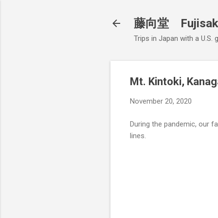
藤向堂 Fujisak
Trips in Japan with a U.S.
Mt. Kintoki, Kana
November 20, 2020
During the pandemic, our f
lines.