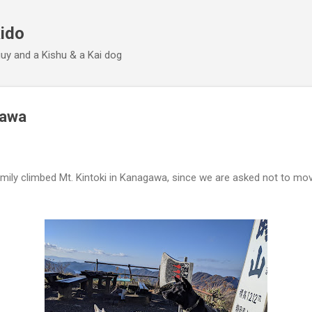
Skip to main content
ido
 guy and a Kishu & a Kai dog
gawa
amily climbed Mt. Kintoki in Kanagawa, since we are asked not to mo