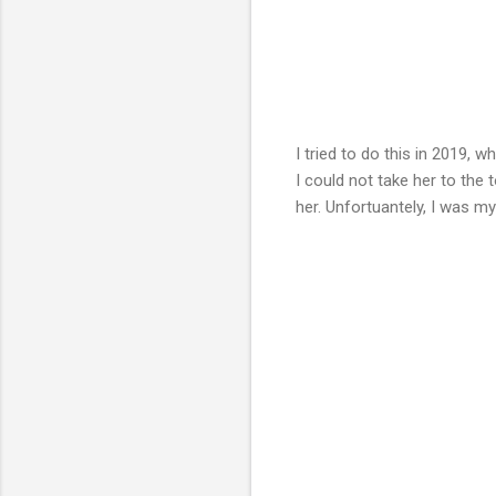
I tried to do this in 2019,
I could not take her to the 
her. Unfortuantely, I was m