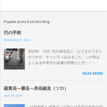
Popular posts from this blog
巴の手術
December 31, 2024
2023年 10月 巴の前右足に、おできができた
のですが、すぐに引っ込みました。この頃は
よくある年寄犬の皮膚の問題だと思ってまし
た。 2024年 4月 巴の前右足に、またおでき
READ MORE
ができました。丁度、狂犬病注射の時期だっ
たため、その頃の獣医に処方を聞きました。
前回と同じように引っ込むと思うが、大きく
硫黄岳～横岳～赤岳縦走（ソロ）
なるようだったら相談してということでし
April 30, 2025
た。その時に病理検査をしていただきました
が、良性とも悪性ともわからない結果でし
以前家族と 硫黄岳（正確には手前の赤岩の頭