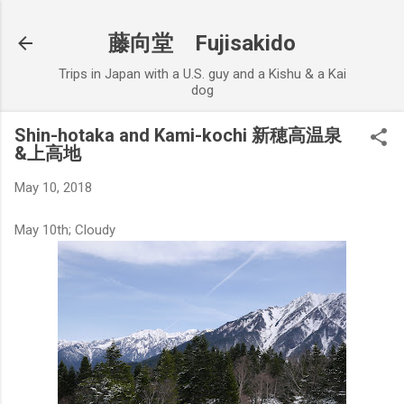
Skip to main content
藤向堂 Fujisakido
Trips in Japan with a U.S. guy and a Kishu & a Kai
dog
Shin-hotaka and Kami-kochi 新穂高温泉
&上高地
May 10, 2018
May 10th; Cloudy