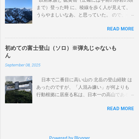
た。 この獣医さんは、来月廃業するとのこと
まで）登った時 に、稜線を歩く人が見えて、
だったので、紹介状を書いてもらいました。
うらやましいなあ、と思っていた。 ので、今
2024年 7月 おできが大きくなってきているの
回同じ富士見高原リゾート犬キャンプ場で犬
で、紹介状を持って、他の獣医さんにあたり
READ MORE
キャンする日の前日に、ソロで小屋泊して、
ました。そちらでも、良性とも悪性ともわか
稜線歩きをすることにしました。 1日目 登山
らず、巴が15歳（人間で言うと83歳）なの
口まで 地元駅早朝に出て、東京駅から佐久平
で、手術に伴う麻酔の体への負担を気にされ
初めての富士登山（ソロ）※弾丸じゃないも
まで北陸新幹線で行き、JR小海線で小海駅ま
ていました。私も気になります。麻酔をかけ
ん
で行きます。JR小海線はSuica等は使えませ
たら最後、もう起きてこないかもしれない歳
September 08, 2025
ん。平日の朝だったため、通学の高校生でい
です。 ここまで、巴は歩くことに問題もな
っぱいでした。しかし都会の電車とはずいぶ
く、よく食べ、うんちも健康そのものでし
日本で二番目に高い山の 北岳の登山経験 は
ん違います。何が違うのかと言うと、乗車し
た。夏場は流石に暑いので、バテ気味でした
あったのですが、「人混み嫌い」が何よりも
てくる生徒全てが互いのことを知っていて、
が、それは例年どおりの様子なので特に気に
行動根拠に居座る私は、日本一の高山である
おはよー、とか挨拶しておしゃべりし始めま
していませんでした。 2024年 9月 私がH1N1
富士山は、長いこと登りたい山候補には入っ
す。高校生だけではなく、小学生も同じ会話
にかかって2階で伏せってた時、滅多にやらな
READ MORE
ていませんでした。 しかし最近、割とみなさ
の輪にまざります。 なんか、どこかの教室に
いのですが、ベッドの上にのっかてきまし
ん既に登っていることを知り、また、御殿場
紛れ込んだみたい。 小海駅を降りたら、地元
た。腕に腫瘍はあっても、それくらいの元気
コースならそんなに混まないんじゃないか
バスで「みどり池前」で降りると、ちょうど
はありました。 巾着田にお散歩に行ったり、
な、という話を聞いたため、行きたいなと思
しらびそ小屋に向かう登山口で降りれます。
キャンプに行ったりもしていました。 2024
Powered by Blogger