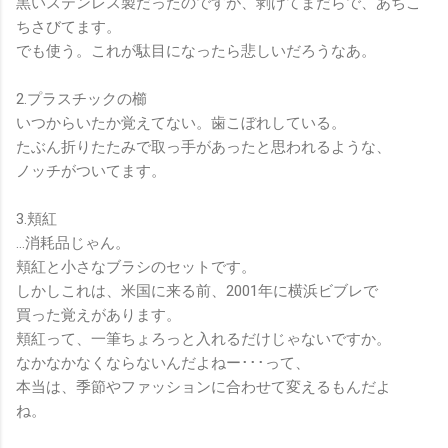
黒いステンレス製だったのですが、剥げてまだらで、あちこ
ちさびてます。
でも使う。これが駄目になったら悲しいだろうなあ。
2.プラスチックの櫛
いつからいたか覚えてない。歯こぼれしている。
たぶん折りたたみで取っ手があったと思われるような、
ノッチがついてます。
3.頬紅
…消耗品じゃん。
頬紅と小さなブラシのセットです。
しかしこれは、米国に来る前、2001年に横浜ビブレで
買った覚えがあります。
頬紅って、一筆ちょろっと入れるだけじゃないですか。
なかなかなくならないんだよねー･･･って、
本当は、季節やファッションに合わせて変えるもんだよ
ね。