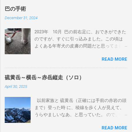
巴の手術
December 31, 2024
2023年 10月 巴の前右足に、おできができた
のですが、すぐに引っ込みました。この頃は
よくある年寄犬の皮膚の問題だと思ってまし
た。 2024年 4月 巴の前右足に、またおでき
READ MORE
ができました。丁度、狂犬病注射の時期だっ
たため、その頃の獣医に処方を聞きました。
前回と同じように引っ込むと思うが、大きく
硫黄岳～横岳～赤岳縦走（ソロ）
なるようだったら相談してということでし
April 30, 2025
た。その時に病理検査をしていただきました
が、良性とも悪性ともわからない結果でし
以前家族と 硫黄岳（正確には手前の赤岩の頭
た。 この獣医さんは、来月廃業するとのこと
まで）登った時 に、稜線を歩く人が見えて、
だったので、紹介状を書いてもらいました。
うらやましいなあ、と思っていた。 ので、今
2024年 7月 おできが大きくなってきているの
回同じ富士見高原リゾート犬キャンプ場で犬
で、紹介状を持って、他の獣医さんにあたり
READ MORE
キャンする日の前日に、ソロで小屋泊して、
ました。そちらでも、良性とも悪性ともわか